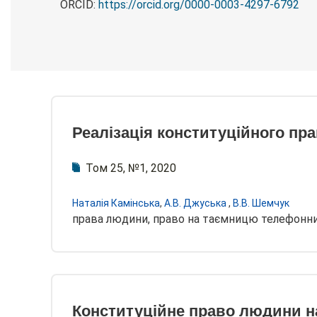
ORCID:
https://orcid.org/0000-0003-4297-6792
Реалізація конституційного пр
Том 25, №1, 2020
Наталія Камінська
,
А.В. Джуська
,
В.В. Шемчук
права людини, право на таємницю телефонни
Конституційне право людини на 