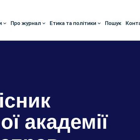
и
Про журнал
Етика та політики
Пошук
Конт
існик
ої академії