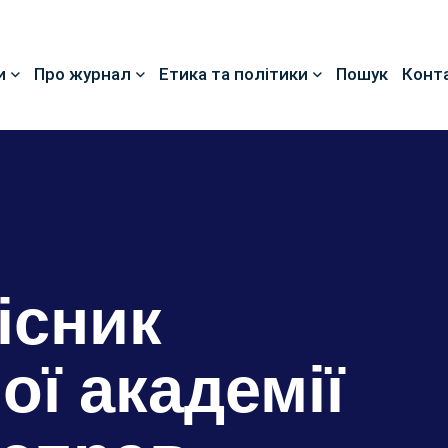
и
Про журнал
Етика та політики
Пошук
Конт
існик
ої академії