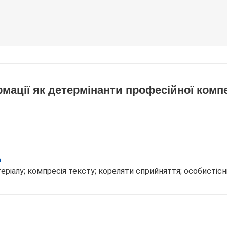
мації як детермінанти професійної компе
а
атеріалу; компресія тексту; кореляти сприйняття; особистіс