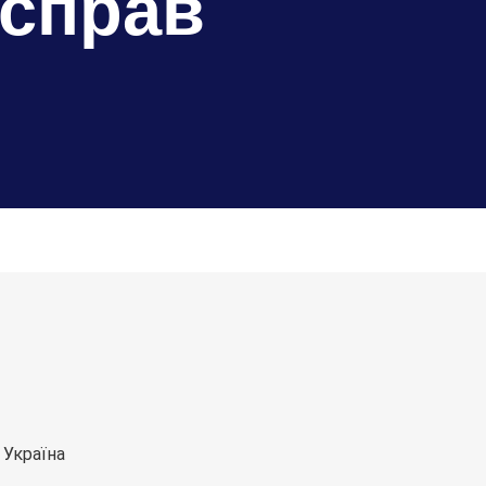
 справ
 Україна