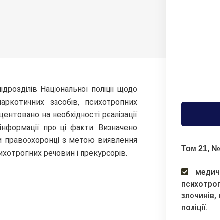
дрозділів Національної поліції щодо
аркотичних засобів, психотропних
центовано на необхідності реалізації
інформації про ці факти. Визначено
ти правоохоронці з метою виявлення
Том 21, №
ихотропних речовин і прекурсорів.
медичн
психотроп
злочинів,
поліції.