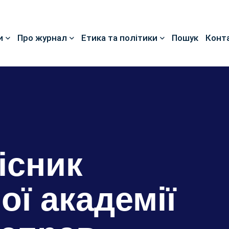
и
Про журнал
Етика та політики
Пошук
Конт
існик
ої академії