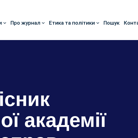
и
Про журнал
Етика та політики
Пошук
Конт
існик
ої академії