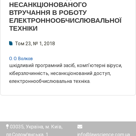
НЕСАНКЦІОНОВАНОГО
ВТРУЧАННЯ В РОБОТУ
ЕЛЕКТРОННООБЧИСЛЮВАЛЬНОЇ
ТЕХНІКИ
Том 23, № 1, 2018
О. О. Волков
шкідливий програмний засіб, компʼютерні віруси,
кіберзлочинність, несанкціонований доступ,
електроннообчислювальна техніка.
03035, Україна, м. Київ,
пл.Солом'янська, 1
info@lawscience.com.ua