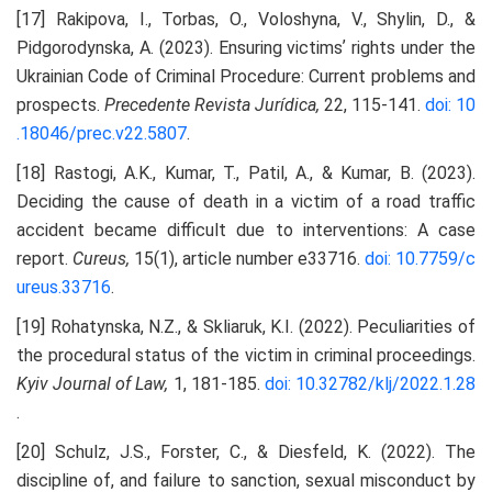
[17] Rakipova, I., Torbas, O., Voloshyna, V., Shylin, D., &
Pidgorodynska, A. (2023). Ensuring victimsʼ rights under the
Ukrainian Code of Criminal Procedure: Current problems and
prospects.
Precedente Revista Jurídica,
22, 115-141.
doi: 10
.18046/prec.v22.5807
.
[18] Rastogi, A.K., Kumar, T., Patil, A., & Kumar, B. (2023).
Deciding the cause of death in a victim of a road traffic
accident became difficult due to interventions: A case
report.
Cureus,
15(1), article number e33716.
doi: 10.7759/c
ureus.33716
.
[19] Rohatynska, N.Z., & Skliaruk, K.I. (2022). Peculiarities of
the procedural status of the victim in criminal proceedings.
Kyiv Journal of Law,
1, 181-185.
doi: 10.32782/klj/2022.1.28
.
[20] Schulz, J.S., Forster, C., & Diesfeld, K. (2022). The
discipline of, and failure to sanction, sexual misconduct by