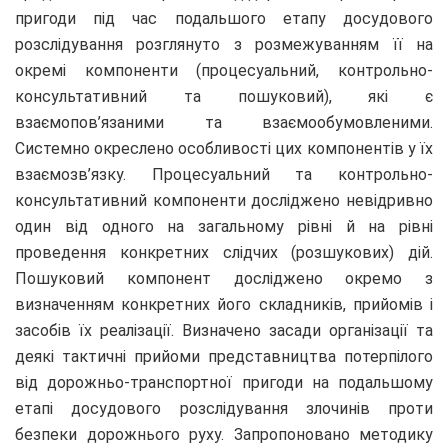
пригоди під час подальшого етапу досудового
розслідування розглянуто з розмежуванням її на
окремі компоненти (процесуальний, контрольно-
консультативний та пошуковий), які є
взаємопов’язаними та взаємообумовленими.
Системно окреслено особливості цих компонентів у їх
взаємозв’язку. Процесуальний та контрольно-
консультативний компоненти досліджено невідривно
один від одного на загальному рівні й на рівні
проведення конкретних слідчих (розшукових) дій.
Пошуковий компонент досліджено окремо з
визначенням конкретних його складників, прийомів і
засобів їх реалізації. Визначено засади організації та
деякі тактичні прийоми представництва потерпілого
від дорожньо-транспортної пригоди на подальшому
етапі досудового розслідування злочинів проти
безпеки дорожнього руху. Запропоновано методику