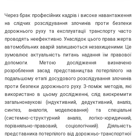
Через брак професійних кадрів і високе навантаження
на слідчих розслідування злочинів проти безпеки
дорожнього руху та експлуатації транспорту часто
проводять неефективно. Унаслідок цього права жертв
автомобільних аварій залишаються незахищеними. Це
зумовлює актуальність питань надання їм правової
допомоги. Метою дослідження визначено
розроблення засад представництва потерпілого на
подальшому етапі досудового розслідування злочинів
проти безпеки дорожнього руху. З-поміж методів, які
використано в цьому дослідженні, слід виокремити
загальнонаукові (індуктивний, дедуктивний, аналіз,
синтез, аналогія, моделювання) та спеціальні
(системно-структурний аналіз, логіко-юридичний,
порівняльно-правовий, соціологічний). Діяльність
представника потерпілого від дорожньо-транспортної