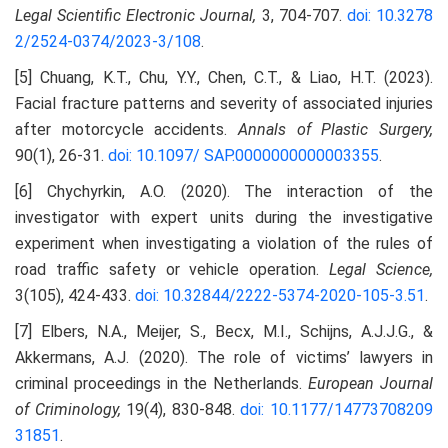
Legal Scientific Electronic Journal,
3, 704-707.
doi: 10.3278
2/2524-0374/2023-3/108
.
[5] Chuang, K.T., Chu, Y.Y., Chen, C.T., & Liao, H.T. (2023).
Facial fracture patterns and severity of associated injuries
after motorcycle accidents.
Annals of Plastic Surgery,
90(1), 26-31.
doi: 10.1097/
SAP.0000000000003355
.
[6] Chychyrkin, A.O. (2020). The interaction of the
investigator with expert units during the investigative
experiment when investigating a violation of the rules of
road traffic safety or vehicle operation.
Legal Science,
3(105), 424-433.
doi: 10.32844/2222-5374-2020-105-3.51
.
[7] Elbers, N.A., Meijer, S., Becx, M.I., Schijns, A.J.J.G., &
Akkermans, A.J. (2020). The role of victims’ lawyers in
criminal proceedings in the Netherlands.
European Journal
of Criminology,
19(4), 830-848.
doi: 10.1177/14773708209
31851
.