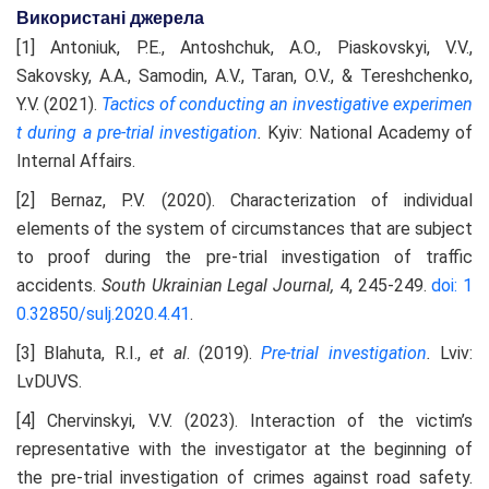
Використані джерела
[1] Antoniuk, P.E., Antoshchuk, A.O., Piaskovskyi, V.V.,
Sakovsky, A.A., Samodin, A.V., Taran, O.V., & Tereshchenko,
Y.V. (2021).
Tactics of conducting an investigative experimen
t during a pre-trial
investigation
.
Kyiv: National Academy of
Internal Affairs.
[2] Bernaz, P.V. (2020). Characterization of individual
elements of the system of circumstances that are subject
to proof during the pre-trial investigation of traffic
accidents.
South Ukrainian Legal Journal,
4, 245-249.
doi: 1
0.32850/sulj.2020.4.41
.
[3] Blahuta, R.I.,
et al
. (2019).
Pre-trial investigation
.
Lviv:
LvDUVS.
[4] Chervinskyi, V.V. (2023). Interaction of the victim’s
representative with the investigator at the beginning of
the pre-trial investigation of crimes against road safety.