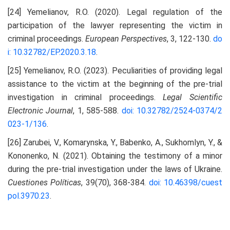
[24] Yemelianov, R.O. (2020). Legal regulation of the
participation of the lawyer representing the victim in
criminal proceedings.
European Perspectives
, 3, 122-130.
do
i: 10.32782/EP.2020.3.18
.
[25] Yemelianov, R.O. (2023). Peculiarities of providing legal
assistance to the victim at the beginning of the pre-trial
investigation in criminal proceedings.
Legal Scientific
Electronic Journal
, 1, 585-588.
doi: 10.32782/2524-0374/2
023-1/136
.
[26] Zarubei, V., Komarynska, Y., Babenko, A., Sukhomlyn, Y., &
Kononenko, N. (2021). Obtaining the testimony of a minor
during the pre-trial investigation under the laws of Ukraine.
Cuestiones Políticas
, 39(70), 368-384.
doi: 10.46398/cuest
pol.3970.23
.