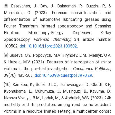
[8] Estevanes, J., Day, J., Balaraman, R., Buzzini, P., &
Monjardez, G. (2023). Forensic characterization and
differentiation of automotive lubricating greases using
Fourier Transform Infrared spectroscopy and Scanning
Electron Microscopy-Energy Dispersive X-Ray
Spectroscopy.
Forensic Chemistry
, 34, article number
100502.
doi: 10.1016/j.forc.2023.100502
.
[9] Guseva, O.Y., Popovych, M.V., Hryndey, L.M., Melnyk, O.V.,
& Huzela, M.V. (2021). Features of interrogation of minor
victims in the pre-trial investigation.
Cuestiones Políticas
,
39(70), 485-503.
doi: 10.46398/cuestpol.3970.29
.
[10] Kamabu, K., Soria, J.L.O., Tumwesigye, D., Okedi, X.F.,
Kyomukama, L., Muhumuza, J., Musinguzi, B., Kavuma, D.,
Nzanzu Vivalya, B.M., Loduk, M., & Abdullah, W.S. (2023). 24h
mortality and its predictors among road traffic accident
victims in a resource limited setting; a multicenter cohort