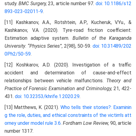
study.
BMC Surgery,
23, article number 97.
doi: 10.1186/s12
893-023-02011-9
.
[11] Kashkanov, A.A., Rotshtein, A.P., Kucheruk, V.Yu., &
Kashkanov, V.A. (2020). Tyre-road friction coefficient:
Estimation adaptive system.
Bulletin of the Karaganda
University
.
“Physics Series”
, 2(98), 50-59.
doi: 10.31489/202
0Ph2/50-59
.
[12] Koshkarov, A.D. (2020). Investigation of a traffic
accident and determination of cause-and-effect
relationships between vehicle malfunctions.
Theory and
Practice of Forensic Examination and Criminology,
21, 422-
431.
doi: 10.32353/khrife.1.2020.29
.
[13] Matthews, K. (2021).
Who tells their stories?: Examinin
g the role, duties, and ethical constraints of the
victim’s att
orney under model rule 3.6
.
Fordham Low Review,
90, article
number 1317.