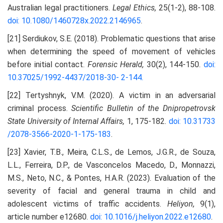
Australian legal practitioners.
Legal
Ethics,
25(1-2), 88-108.
doi: 10.1080/1460728x.2022.2146965
.
[21] Serdiukov, S.E. (2018). Problematic questions that arise
when determining the speed of movement of vehicles
before initial contact.
Forensic Herald,
30(2), 144-150.
doi:
10.37025/1992-4437/2018-30-
2-144.
[22] Tertyshnyk, V.M. (2020). A victim in an adversarial
criminal process.
Scientific Bulletin of the Dnipropetrovsk
State University of Internal Affairs,
1, 175-182.
doi: 10.31733
/2078-3566-2020-1-175-183
.
[23] Xavier, T.B., Meira, C.L.S., de Lemos, J.G.R., de Souza,
L.L., Ferreira, D.P., de Vasconcelos Macedo, D., Monnazzi,
M.S., Neto, N.C., & Pontes, H.A.R. (2023). Evaluation of the
severity of facial and general trauma in child and
adolescent victims of traffic accidents.
Heliyon,
9(1),
article number e12680.
doi: 10.1016/j.heliyon.2022.e12680
.