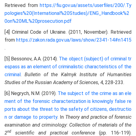
Retrieved from
https://fiu.gov.ua/assets/userfiles/200/.Ty
pologies%20(International%20Studies)/ENG_Handbook%2
0on%20ML%20prosecution.pdf
[4] Criminal Code of Ukraine. (2011, November). Retrieved
from
https://zakon.rada.gov.ua/laws/show/2341-14#n1415
.
[5] Bessonov, A.A. (2014).
The object (subject) of criminal tr
espass as an element of criminalistic characteristics of the
criminal
.
Bulletin of the Kalmyk Institute of Humanities
Studies of the Russian Academy of Sciences
, 4, 228-233.
[6] Negrych, N.M. (2019).
The subject of the crime as an ele
ment of the forensic characterization is knowingly false re
ports about the threat to the safety of citizens, destructio
n or damage to property
. In
Theory and practice of forensic
examination and criminology: Collection of materials of the
nd
2
scientific and practical conference
(рр. 116-119).