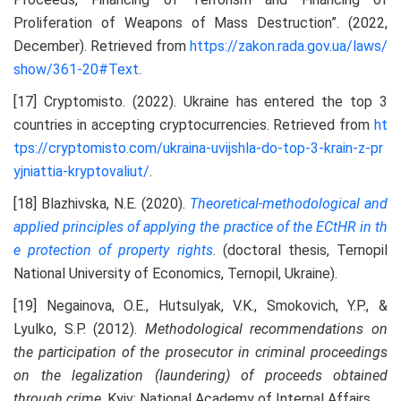
Proliferation of Weapons of Mass Destruction”. (2022,
December). Retrieved from
https://zakon.rada.gov.ua/laws/
show/361-20#Text
.
[17] Cryptomisto. (2022). Ukraine has entered the top 3
countries in accepting cryptocurrencies. Retrieved from
ht
tps://cryptomisto.com/ukraina-uvijshla-do-top-3-krain-z-pr
yjniattia-kryptovaliut/
.
[18] Blazhivska, N.E. (2020).
Theoretical-methodological and
applied principles of applying the practice of the ECtHR in th
e protection of property rights
. (doctoral thesis, Ternopil
National University of Economics, Ternopil, Ukraine).
[19] Negainova, O.E., Hutsulyak, V.K., Smokovich, Y.P., &
Lyulko, S.P. (2012).
Methodological recommendations on
the participation of the prosecutor in criminal proceedings
on the legalization (laundering) of proceeds obtained
through crime
. Kyiv: National Academy of Internal Affairs.