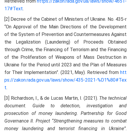
Retrieved from
https://zakon.rada.gov.ua/laws/show/4651-
17#Text
.
[2] Decree of the Cabinet of Ministers of Ukraine. No. 435-r
“On Approval of the Main Directions of the Development
of the System of Prevention and Countermeasures Against
the Legalization (Laundering) of Proceeds Obtained
through Crime, the Financing of Terrorism and the Financing
of the Proliferation of Weapons of Mass Destruction in
Ukraine for the Period until 2023 and the Plan of Measures
for Their Implementation”. (2021, May). Retrieved from
htt
ps://zakon.rada.gov.ua/laws/show/435-2021-%D1%80#Tex
t
.
[3] Richardson, I., & de Lucas Martin, I. (2021).
The technical
document. Guide to detection, investigation and
prosecution of money laundering. Partnership for Good
Governance II. Project “Strengthening measures to combat
money laundering and terrorist financing in Ukraine”
.