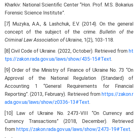
Kharkiv: National Scientific Center “Hon. Prof. M.S. Bokarius
Forensic Science Institute”.
[7] Muzyka, A.A., & Lashchuk, E.V. (2014). On the general
concept of the subject of the crime.
Bulletin of the
Criminal Law Association of Ukraine
, 1(2), 103-118.
[8] Civil Code of Ukraine. (2022, October). Retrieved from
ht
tps://zakon.rada.gov.ua/laws/show/435-15#Text
.
[9] Order of the Ministry of Finance of Ukraine No. 73 “On
Approval of the National Regulation (Standard) of
Accounting 1 “General Requirements for Financial
Reporting”. (2013, February). Retrieved from
https://zakon.r
ada.gov.ua/laws/show/z0336-13#Text
.
[10] Law of Ukraine No. 2473-VIII “On Currency and
Currency Transactions” (2018, December). Retrieved
from
https://zakon.rada.gov.ua/laws/show/2473-19#Text
.