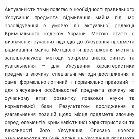
Актуальність теми полягає в необхідності правильного
з’ясування предмета відмивання майна під час
розслідування в умовах дії актуальної редакції
Кримінального кодексу України. Метою статті є
визначення сучасних підходів до з’ясування предмета
відмивання майна. Методологія дослідження містить
загальнонаукові методи, зокрема аналіз, синтез та
узагальнення – для з’ясування характеристики
предмета злочину; спеціальні методи дослідження, а
саме формально-логічний і порівняльно-правовий –
для з’ясування особливостей предмета злочину на
сучасному етапі розвитку правової науки та
нормативної бази. Результатом дослідження є
узагальнення позицій щодо місця предмета злочину
серед елементів криміналістичної характеристики та
важливості його з’ясування. Описано новели
законодавства та їхній вплив на з’ясування предмета