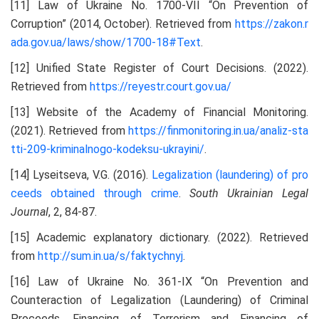
[11] Law of Ukraine No. 1700-VII “On Prevention of
Corruption” (2014, October). Retrieved from
https://zakon.r
ada.gov.ua/laws/show/1700-18#Text
.
[12] Unified State Register of Court Decisions. (2022).
Retrieved from
https://reyestr.court.gov.ua/
[13] Website of the Academy of Financial Monitoring.
(2021). Retrieved from
https://finmonitoring.in.ua/analiz-sta
tti-209-kriminalnogo-kodeksu-ukrayini/
.
[14] Lyseitseva, V.G. (2016).
Legalization (laundering) of pro
ceeds obtained through crime
.
South Ukrainian Legal
Journal
, 2, 84-87.
[15] Academic explanatory dictionary. (2022). Retrieved
from
http://sum.in.ua/s/faktychnyj
.
[16] Law of Ukraine No. 361-IX “On Prevention and
Counteraction of Legalization (Laundering) of Criminal
Proceeds, Financing of Terrorism and Financing of