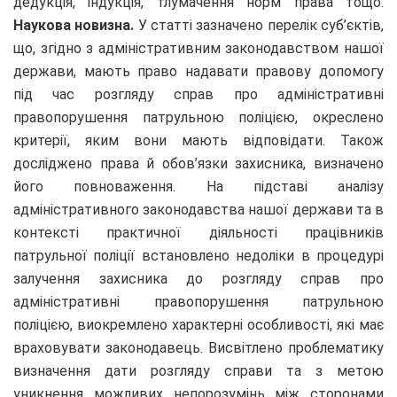
дедукція, індукція, тлумачення норм права тощо.
Наукова новизна.
У статті зазначено перелік суб’єктів,
що, згідно з адміністративним законодавством нашої
держави, мають право надавати правову допомогу
під час розгляду справ про адміністративні
правопорушення патрульною поліцією, окреслено
критерії, яким вони мають відповідати. Також
досліджено права й обов’язки захисника, визначено
його повноваження. На підставі аналізу
адміністративного законодавства нашої держави та в
контексті практичної діяльності працівників
патрульної поліції встановлено недоліки в процедурі
залучення захисника до розгляду справ про
адміністративні правопорушення патрульною
поліцією, виокремлено характерні особливості, які має
враховувати законодавець. Висвітлено проблематику
визначення дати розгляду справи та з метою
уникнення можливих непорозумінь між сторонами