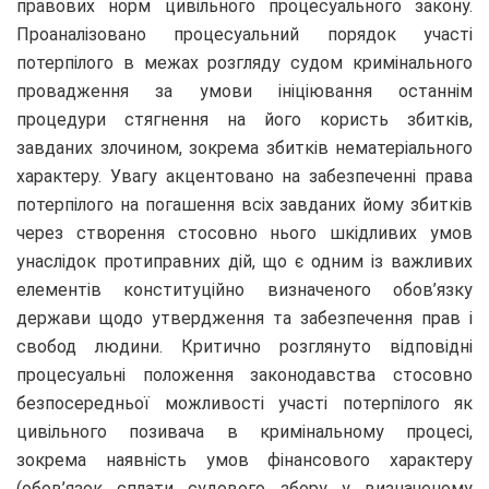
правових норм цивільного процесуального закону.
Проаналізовано процесуальний порядок участі
потерпілого в межах розгляду судом кримінального
провадження за умови ініціювання останнім
процедури стягнення на його користь збитків,
завданих злочином, зокрема збитків нематеріального
характеру. Увагу акцентовано на забезпеченні права
потерпілого на погашення всіх завданих йому збитків
через створення стосовно нього шкідливих умов
унаслідок протиправних дій, що є одним із важливих
елементів конституційно визначеного обов’язку
держави щодо утвердження та забезпечення прав і
свобод людини. Критично розглянуто відповідні
процесуальні положення законодавства стосовно
безпосередньої можливості участі потерпілого як
цивільного позивача в кримінальному процесі,
зокрема наявність умов фінансового характеру
(обов’язок сплати судового збору у визначеному