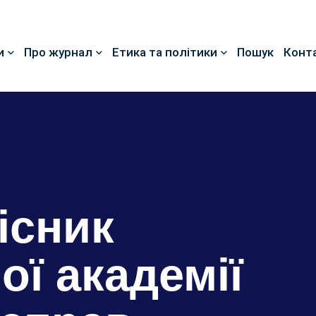
и
Про журнал
Етика та політики
Пошук
Конт
існик
ої академії