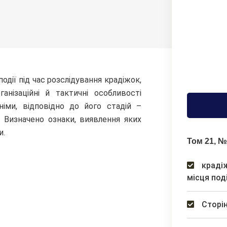
одії під час розслідування крадіжок,
ганізаційні й тактичні особливості
німи, відповідно до його стадій –
. Визначено ознаки, виявлення яких
и.
Том 21, №
крадіж
місця поді
Сторін