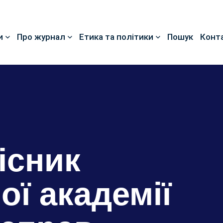
и
Про журнал
Етика та політики
Пошук
Конт
існик
ої академії